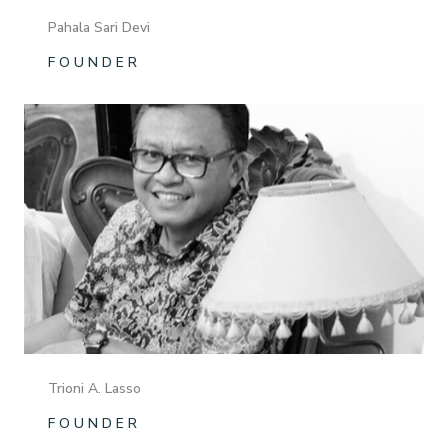
Pahala Sari Devi
F O U N D E R
Trioni A. Lasso
F O U N D E R