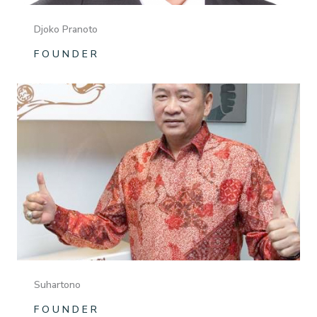
Djoko Pranoto
F O U N D E R
Suhartono
F O U N D E R