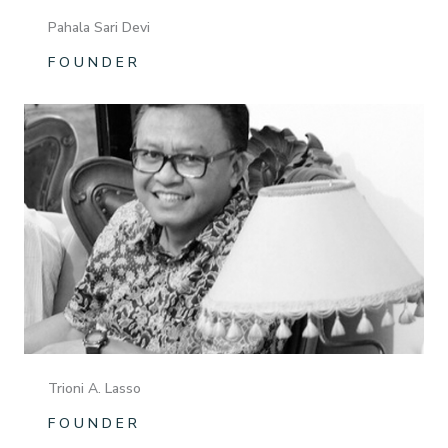
Pahala Sari Devi
F O U N D E R
Trioni A. Lasso
F O U N D E R