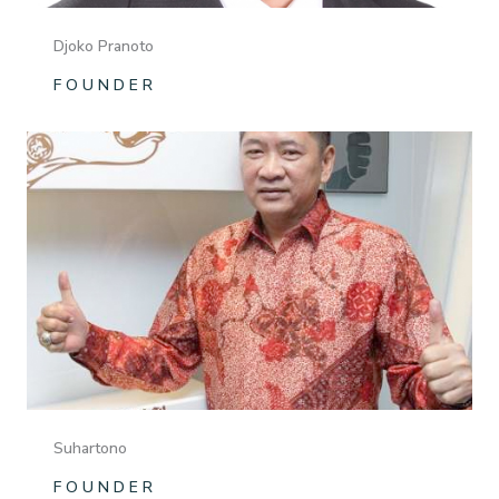
Djoko Pranoto
F O U N D E R
Suhartono
F O U N D E R