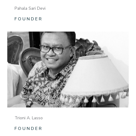
Pahala Sari Devi
F O U N D E R
Trioni A. Lasso
F O U N D E R