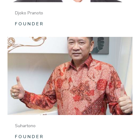
Djoko Pranoto
F O U N D E R
Suhartono
F O U N D E R