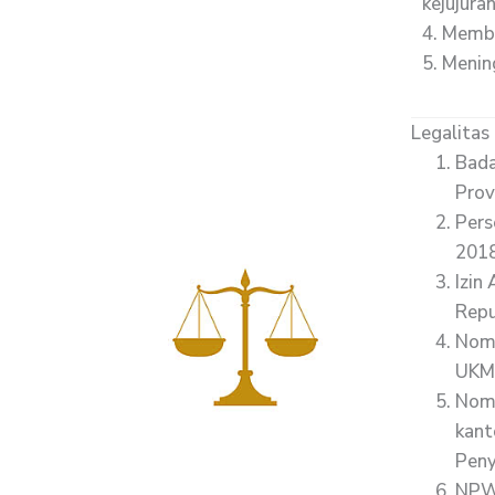
kejujura
4. Membe
5. Menin
Legalitas
Bada
Prov
Pers
2018
Izin
Repu
Nomo
UKM 
Nomo
kant
Peny
NPWP