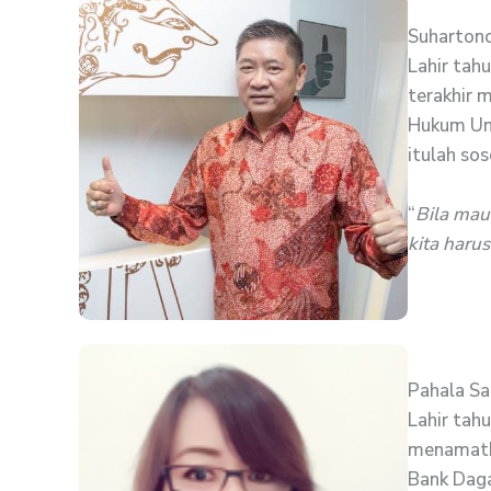
Suharton
Lahir tah
terakhir 
Hukum Un
itulah so
“
Bila mau
kita haru
Pahala Sa
Lahir tah
menamatka
Bank Daga