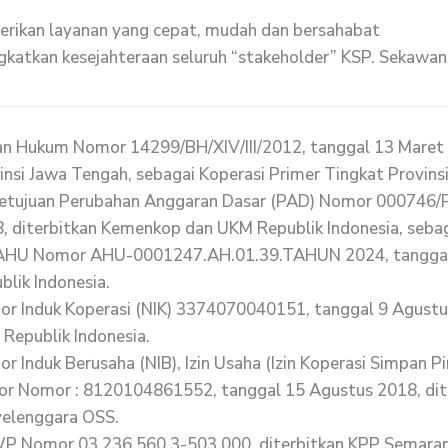
n
rikan layanan yang cepat, mudah dan bersahabat
gkatkan kesejahteraan seluruh “stakeholder” KSP. Sekawan
n Hukum Nomor 14299/BH/XIV/III/2012, tanggal 13 Maret 
insi Jawa Tengah, sebagai Koperasi Primer Tingkat Provinsi
etujuan Perubahan Anggaran Dasar (PAD) Nomor 000746/P
, diterbitkan Kemenkop dan UKM Republik Indonesia, sebag
 AHU Nomor AHU-0001247.AH.01.39.TAHUN 2024, tangga
blik Indonesia.
r Induk Koperasi (NIK) 3374070040151, tanggal 9 Agustus
Republik Indonesia.
r Induk Berusaha (NIB), Izin Usaha (Izin Koperasi Simpan Pi
or Nomor : 8120104861552, tanggal 15 Agustus 2018, dit
elenggara OSS.
 Nomor 03.236.560.3-503.000, diterbitkan KPP Semarang