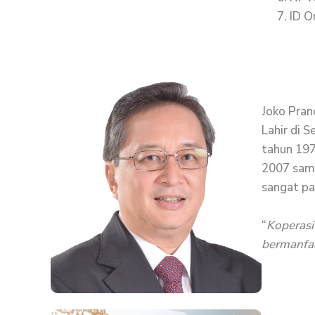
ID O
Joko Pran
Lahir di 
tahun 197
2007 samp
sangat pa
“
Koperasi
bermanfaa