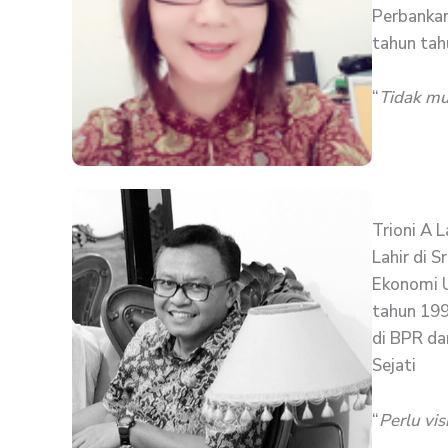
Perbankan
tahun tah
“
Tidak mu
Trioni A 
Lahir di 
Ekonomi U
tahun 199
di BPR da
Sejati
“
Perlu vi